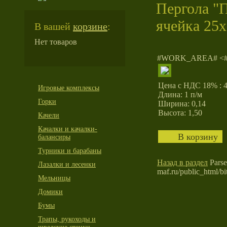
Пергола "П
ячейка 25х
В вашей
корзине
:
Нет товаров
#WORK_AREA# <
Цена с НДС 18% : 4
Игровые комплексы
Длина: 1 п/м
Горки
Ширина: 0,14
Высота: 1,50
Качели
Качалки и качалки-
балансиры
Турники и барабаны
Назад в раздел
Parse 
Лазалки и лесенки
maf.ru/public_html/bit
Мельницы
Домики
Бумы
Трапы, рукоходы и