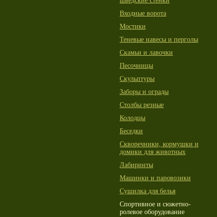
шведские стенки
Входные ворота
Мостики
Теневые навесы и перголы
Скамьи и лавочки
Песочницы
Скульптуры
Заборы и ограды
Столбы резные
Колодцы
Беседки
Скворечники, кормушки и
домики для животных
Лабиринты
Машинки и паровозики
Сушилка для белья
Спортивное и сюжетно-
ролевое оборудование